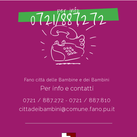
0721/887272
per info:
Fano città delle Bambine e dei Bambini
Per info e contatti
0721 / 887.272
0721 / 887.810
-
cittadeibambini@comune.fano.pu.it