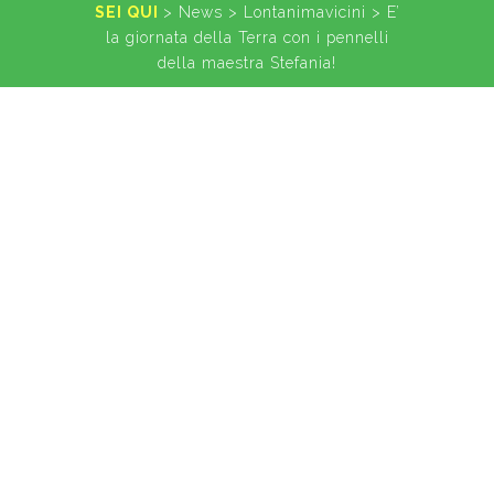
SEI QUI
>
News
>
Lontanimavicini
>
E’
la giornata della Terra con i pennelli
della maestra Stefania!