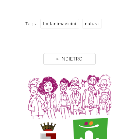
Tags :
lontanimavicini
natura
INDIETRO