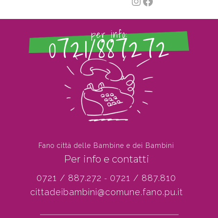
Instagram
Facebook
0721/887272
per info:
Fano città delle Bambine e dei Bambini
Per info e contatti
0721 / 887.272
0721 / 887.810
-
cittadeibambini@comune.fano.pu.it