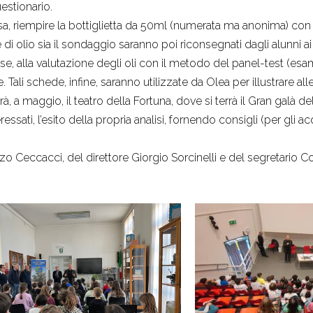
uestionario.
a, riempire la bottiglietta da 50ml (numerata ma anonima) con l’
i olio sia il sondaggio saranno poi riconsegnati dagli alunni a
fase, alla valutazione degli oli con il metodo del panel-test (es
Tali schede, infine, saranno utilizzate da Olea per illustrare alle
rà, a maggio, il teatro della Fortuna, dove si terrà il Gran galà d
eressati, l’esito della propria analisi, fornendo consigli (per gli ac
zo Ceccacci, del direttore Giorgio Sorcinelli e del segretario Cos