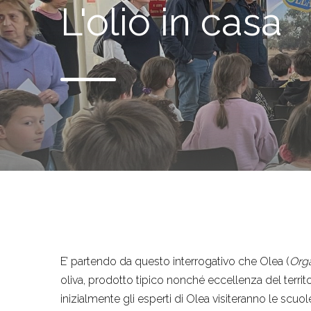
L'olio in casa
E’ partendo da questo interrogativo che Olea (
Orga
oliva, prodotto tipico nonché eccellenza del territor
inizialmente gli esperti di Olea visiteranno le scuol