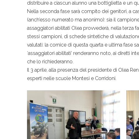
distribuire a ciascun alunno una bottiglietta e un q
Nella seconda fase sarà compito dei genitori, a cas
(anch’esso numerato ma anonimo): sia il campione d
assaggiatori abilitati Olea provvederà, nella terza 
stessi campioni, di schede sintetiche di valutazione. 
valutati: la cornice di questa quarta e ultima fase sa
‘assaggiatori abilitati’ renderanno noto, ai diretti int
che lo richiederanno.
Il 3 aprile, alla presenza del presidente di Olea Ren
esperti nelle scuole Montesi e Corridoni.