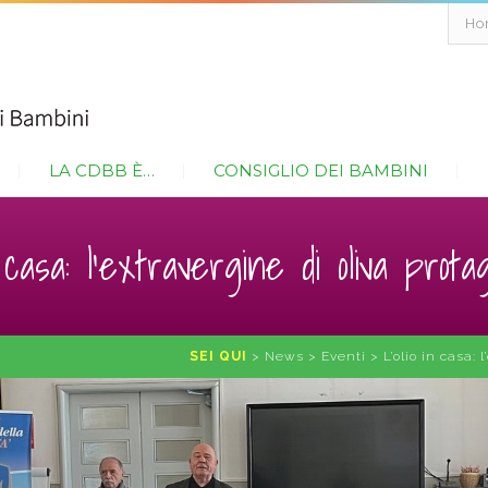
Ho
LA CDBB È…
CONSIGLIO DEI BAMBINI
n casa: l’extravergine di oliva prota
SEI QUI
>
News
>
Eventi
>
L’olio in casa: