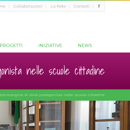
me
Collaborazioni
La Rete
Contatti
PROGETTI
INIZIATIVE
NEWS
gonista nelle scuole cittadine
 l’extravergine di oliva protagonista nelle scuole cittadine