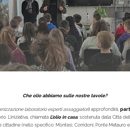
Che olio abbiamo sulle nostre tavole?
nizzazione laboratorio esperti assaggiatori
) approfondirà,
par
io. L’iniziativa, chiamata
L’olio in casa
, sostenuta dalla Città del
e cittadine (nello specifico: Montesi, Corridoni, Ponte Metauro e 