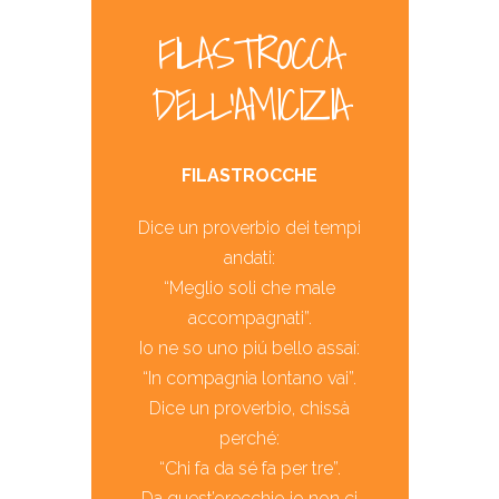
FILASTROCCA
DELL’AMICIZIA
FILASTROCCHE
Dice un proverbio dei tempi
andati:
“Meglio soli che male
accompagnati”.
Io ne so uno piú bello assai:
“In compagnia lontano vai”.
Dice un proverbio, chissà
perché:
“Chi fa da sé fa per tre”.
Da quest’orecchio io non ci