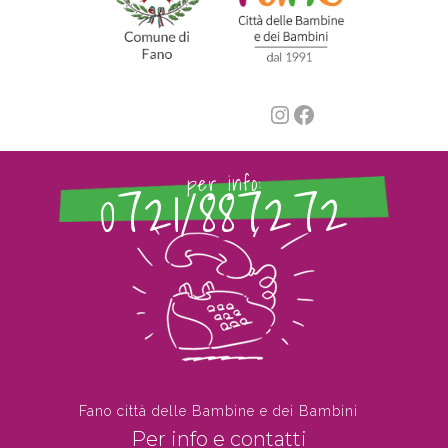
Instagram
Facebook
0721/887272
per info:
Fano città delle Bambine e dei Bambini
Per info e contatti