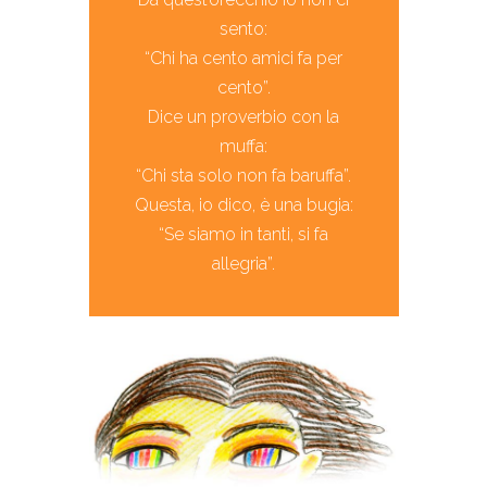
sento:
“Chi ha cento amici fa per
cento”.
Dice un proverbio con la
muffa:
“Chi sta solo non fa baruffa”.
Questa, io dico, è una bugia:
“Se siamo in tanti, si fa
allegria”.