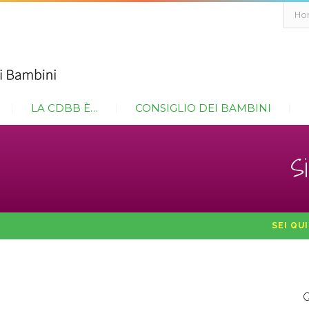
Ho
LA CDBB È…
CONSIGLIO DEI BAMBINI
S
SEI QU
Q