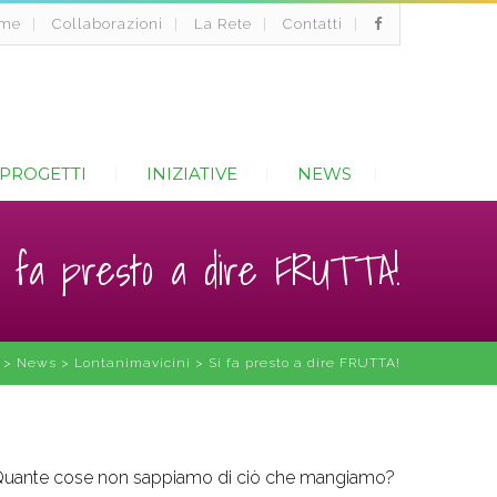
me
Collaborazioni
La Rete
Contatti
PROGETTI
INIZIATIVE
NEWS
i fa presto a dire FRUTTA!
I
>
News
>
Lontanimavicini
>
Si fa presto a dire FRUTTA!
uante cose non sappiamo di ciò che mangiamo?