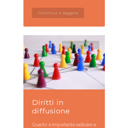
Continua a leggere
PROGETTI FARO
Diritti in
diffusione
Quanto è importante radicare e