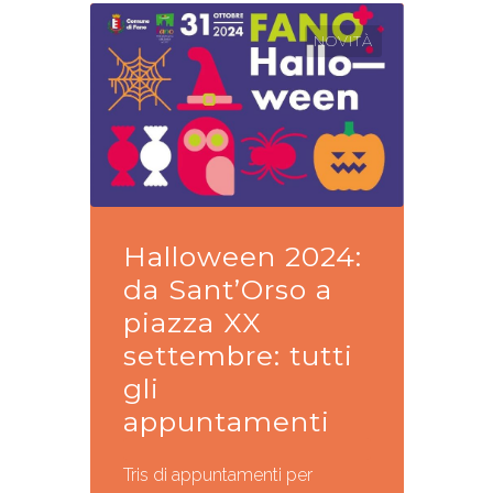
NOVITÀ
Halloween 2024:
da Sant’Orso a
piazza XX
settembre: tutti
gli
appuntamenti
Tris di appuntamenti per