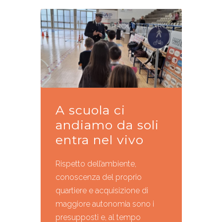
PROGETTI FARO
A scuola ci
andiamo da soli
entra nel vivo
Rispetto dell’ambiente,
conoscenza del proprio
quartiere e acquisizione di
maggiore autonomia sono i
presupposti e, al tempo