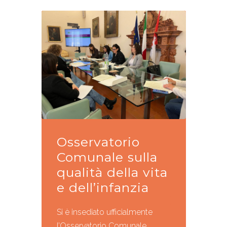
Osservatorio
Comunale sulla
qualità della vita
e dell’infanzia
Si è insediato ufficialmente
l’Osservatorio Comunale