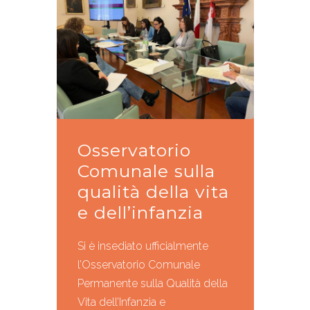
Osservatorio
Comunale sulla
qualità della vita
e dell’infanzia
Si è insediato ufficialmente
l’Osservatorio Comunale
Permanente sulla Qualità della
Vita dell’Infanzia e