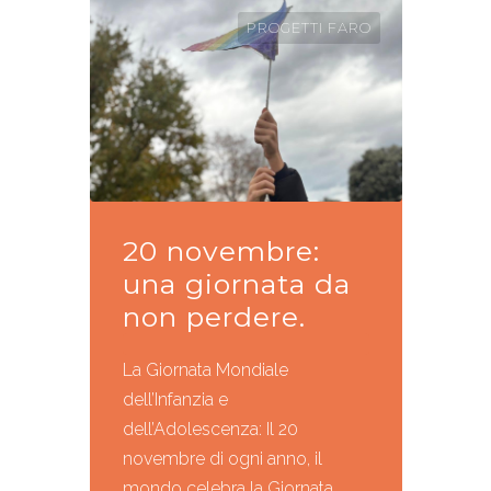
PROGETTI FARO
20 novembre:
una giornata da
non perdere.
La Giornata Mondiale
dell’Infanzia e
dell’Adolescenza: Il 20
novembre di ogni anno, il
mondo celebra la Giornata