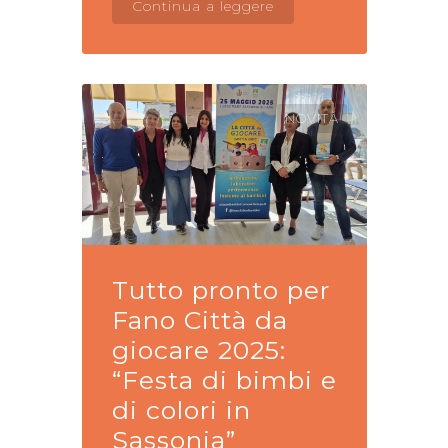
Continua a leggere
NOVITÀ
Tutto pronto per
Fano Città da
giocare 2025:
“Festa di bimbi e
di colori in
Sassonia”