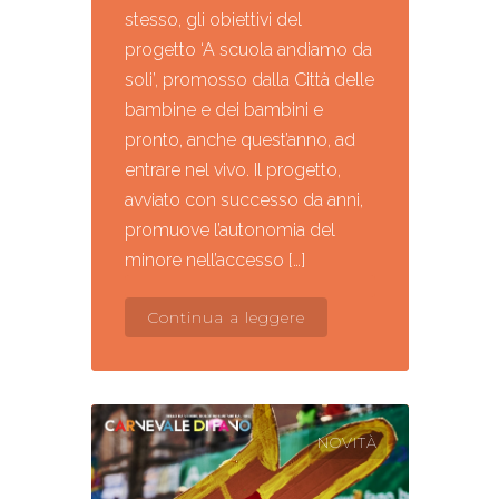
stesso, gli obiettivi del
progetto ‘A scuola andiamo da
soli’, promosso dalla Città delle
bambine e dei bambini e
pronto, anche quest’anno, ad
entrare nel vivo. Il progetto,
avviato con successo da anni,
promuove l’autonomia del
minore nell’accesso […]
Continua a leggere
NOVITÀ