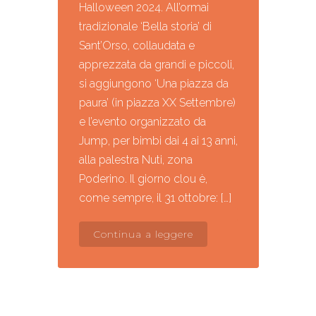
Halloween 2024. All’ormai
tradizionale ‘Bella storia’ di
Sant’Orso, collaudata e
apprezzata da grandi e piccoli,
si aggiungono ‘Una piazza da
paura’ (in piazza XX Settembre)
e l’evento organizzato da
Jump, per bimbi dai 4 ai 13 anni,
alla palestra Nuti, zona
Poderino. Il giorno clou è,
come sempre, il 31 ottobre: […]
Continua a leggere