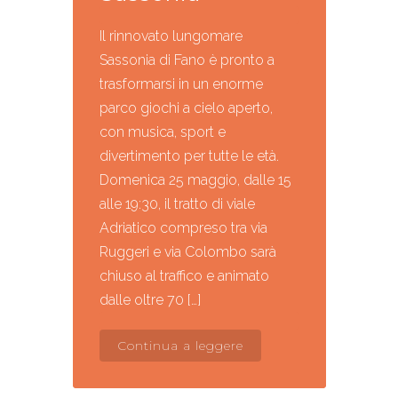
Il rinnovato lungomare
Sassonia di Fano è pronto a
trasformarsi in un enorme
parco giochi a cielo aperto,
con musica, sport e
divertimento per tutte le età.
Domenica 25 maggio, dalle 15
alle 19:30, il tratto di viale
Adriatico compreso tra via
Ruggeri e via Colombo sarà
chiuso al traffico e animato
dalle oltre 70 […]
Continua a leggere