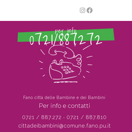
Instagram
Facebook
0721/887272
per info:
Fano città delle Bambine e dei Bambini
Per info e contatti
0721 / 887.272
0721 / 887.810
-
cittadeibambini@comune.fano.pu.it