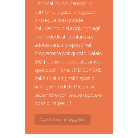
Il mercatino dei bambini e
bambine, ragazzi e ragazze
prosegue con grande
entusiasmo e si aggiunge agli
eventi dedicati all’infanzia e
adolescenza proposti nel
programma per questo Natale
2024 pieno di proposte, attività
spettacoli. Torna l’8 DICEMBRE
dalle 10 alle 13 nello spazio
accogliente della Piazza xx
settembre con le sue regole e
possibilità per […]
Continua a leggere