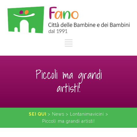
Piccoli ma grandi
artisti!
SEI QUI
>
News
>
Lontanimavicini
>
Piccoli ma grandi artisti!