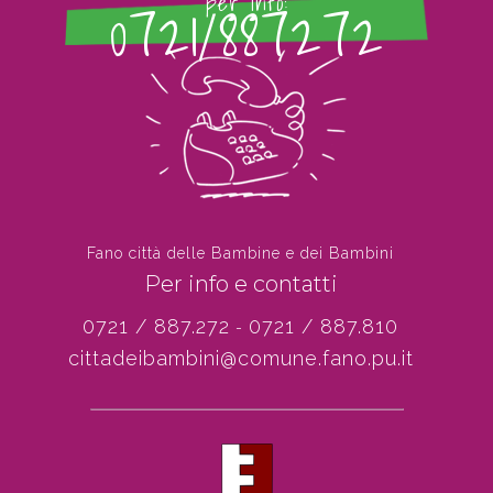
0721/887272
per info:
Fano città delle Bambine e dei Bambini
Per info e contatti
0721 / 887.272
0721 / 887.810
-
cittadeibambini@comune.fano.pu.it