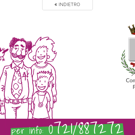
INDIETRO
0721/887272
per info: