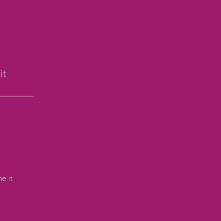
it
e.it