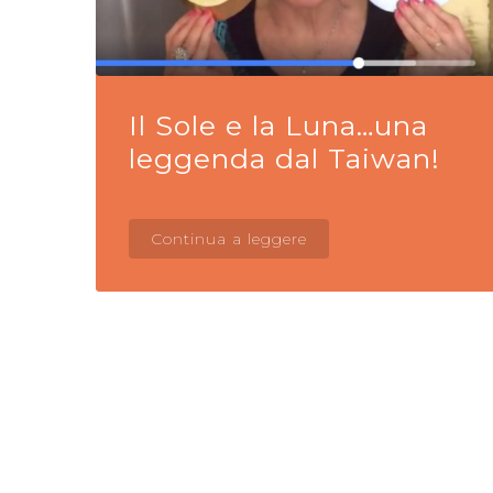
Il Sole e la Luna…una
leggenda dal Taiwan!
Continua a leggere