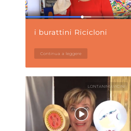
i burattini Ricicloni
Continua a leggere
LONTANIMAVICINI