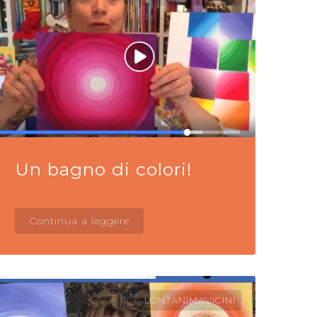
Un bagno di colori!
Continua a leggere
LONTANIMAVICINI