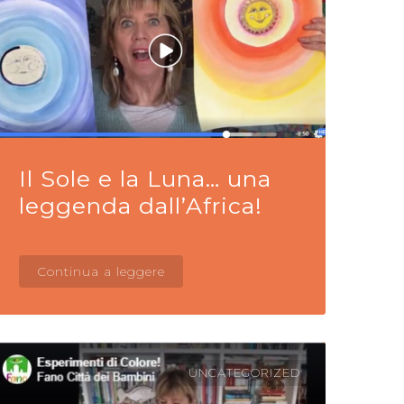
Il Sole e la Luna… una
leggenda dall’Africa!
Continua a leggere
UNCATEGORIZED