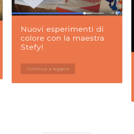
Nuovi esperimenti di
colore con la maestra
Stefy!
Continua a leggere