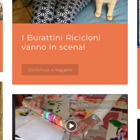
I Burattini Ricicloni
vanno in scena!
Continua a leggere
LONTANIMAVICINI