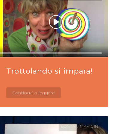
Trottolando si impara!
Continua a leggere
LONTANIMAVICINI