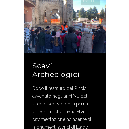
EVENTI
Scavi
Archeologici
Dopo il restauro del Pincio
avvenuto negli anni ’30 del
secolo scorso per la prima
volta si rimette mano alla
pavimentazione adiacente ai
monumenti storici di Largo