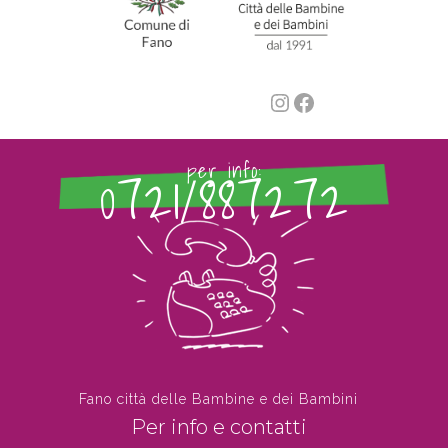
Instagram
Facebook
0721/887272
per info:
Fano città delle Bambine e dei Bambini
Per info e contatti