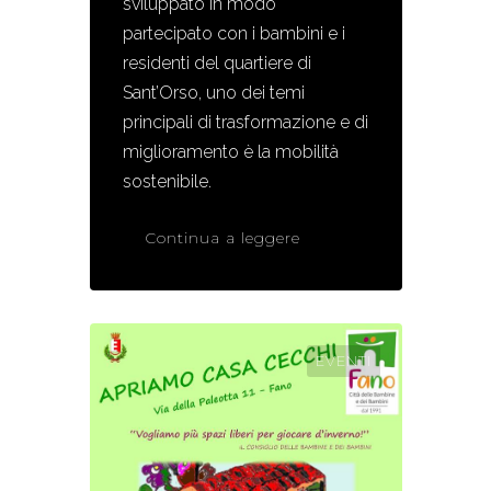
sviluppato in modo
partecipato con i bambini e i
residenti del quartiere di
Sant’Orso, uno dei temi
principali di trasformazione e di
miglioramento è la mobilità
sostenibile.
Continua a leggere
EVENTI