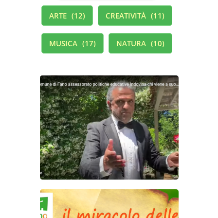
ARTE
12
CREATIVITÀ
11
MUSICA
17
NATURA
10