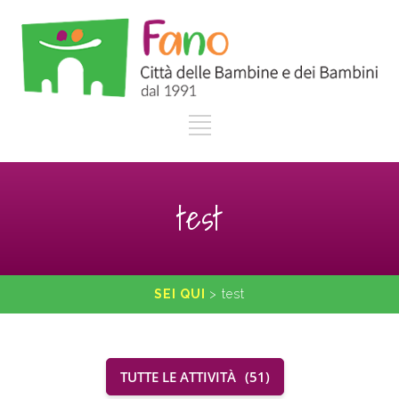
test
SEI QUI
>
test
TUTTE LE ATTIVITÀ
51