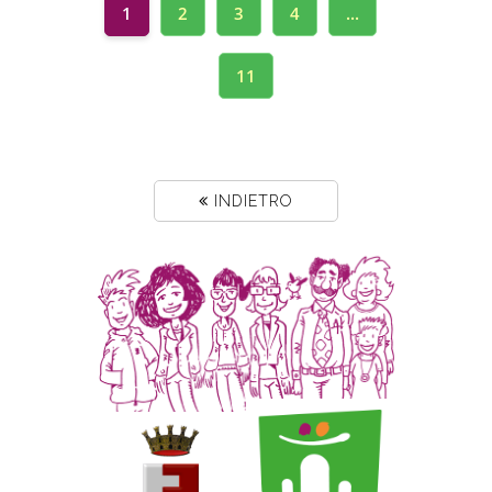
1
2
3
4
...
11
INDIETRO